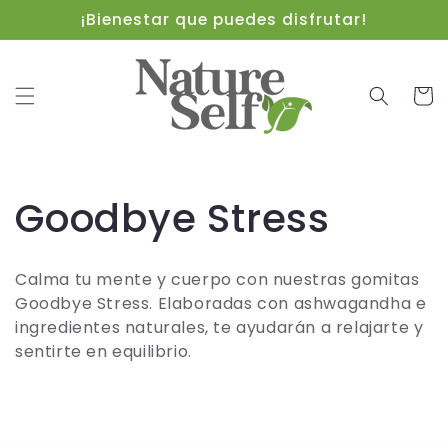
Ir
¡Bienestar que puedes disfrutar!
directamente
al contenido
Carrit
C
Goodbye Stress
o
Calma tu mente y cuerpo con nuestras gomitas
l
Goodbye Stress. Elaboradas con ashwagandha e
ingredientes naturales, te ayudarán a relajarte y
e
sentirte en equilibrio.
c